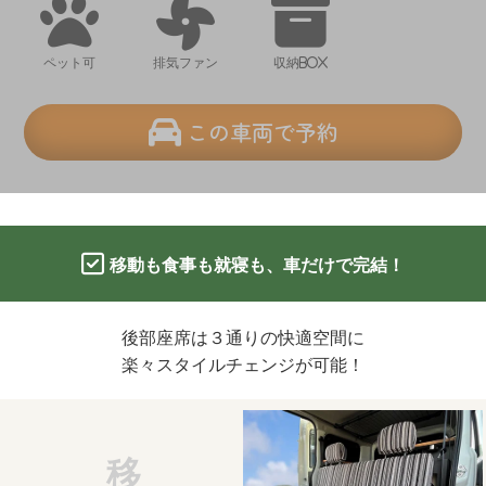
ペット可
排気ファン
収納BOX
この車両で予約
移動も食事も就寝も、車だけで完結！
後部座席は３通りの快適空間に
楽々スタイルチェンジが可能！
移