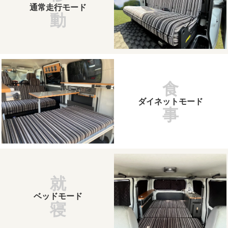
通常走行モード
動
食
ダイネットモード
事
就
ベッドモード
寝