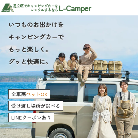
L-Camper
足立区でキャンピングカーを
レンタルするなら
いつものお出かけを
キャンピングカーで
もっと楽しく。
グッと快適に。
全車両
ペットOK
受け渡し場所が選べる
LINEクーポンあり