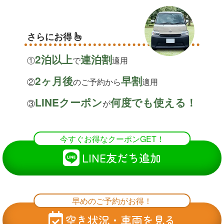
さらにお得
2泊以上
連泊割
①
で
適用
2ヶ月後
早割
②
のご予約から
適用
LINEクーポン
何度でも使える！
③
が
今すぐお得なクーポンGET！
LINE友だち追加
早めのご予約がお得！
空き状況・車両を見る