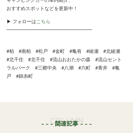
おすすめスポットなどを更新中！
▶ フォローは
こちら
━━━━━━━━━━━━━━━━━━
#柏 #南柏 #松戸 #金町 #亀有 #綾瀬 #北綾瀬
#北千住 #北千住 #流山おおたかの森 #流山セント
ラルパーク #三郷中央 #八潮 #六町 #青井 #亀
戸 #錦糸町
COLUMN
- - - 関連記事 - - -