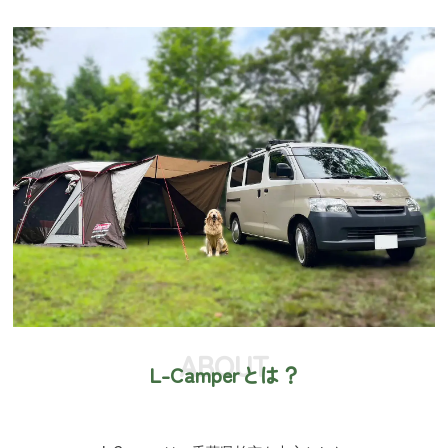
ABOUT
L-Camperとは？