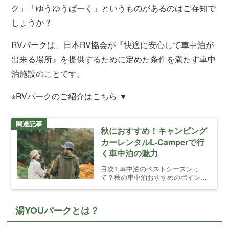
ク」「ゆうゆうぱーく」というものがあるのはご存知で
しょうか？
RVパークは、日本RV協会が『快適に安心して車中泊が
出来る場所』を提供するために定めた条件を満たす車中
泊施設のことです。
※RVパークのご紹介はこちら ▼
関連記事
秋におすすめ！キャンピング
カーレンタルL-Camperで行
く車中泊の魅力
目次1 車中泊のベストシーズンっ
て？秋の車中泊おすすめのポイント
1.1 気温・気候がちょうどいい！1.2
祝日や連休が多い1.3 秋ならではの
自然が楽しめる2 車中泊の魅力っ
湯YOUパークとは？
て？キャンピングカーがおすすめ2.1
車中泊な […]