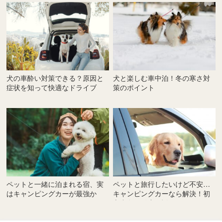
犬の車酔い対策できる？原因と
犬と楽しむ車中泊！冬の寒さ対
症状を知って快適なドライブ
策のポイント
を！
ペットと一緒に泊まれる宿、実
ペットと旅行したいけど不安…
はキャンピングカーが最強か
キャンピングカーなら解決！初
も？
心者向け徹底解説