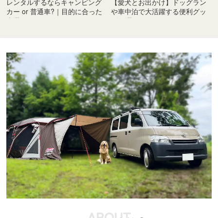
レンタルするならキャンピング
【愛犬とお出かけ】ドッグラン
カー or 普通車?｜目的に合った
や車中泊で大活躍する便利グッ
車選びのコツ
ズ10選
ABOUT