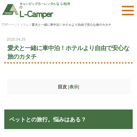
キャンピングカーレンタル
なら柏市
の
L-Camper
TOPページ
/
コラム
/
愛犬と一緒に車中泊！ホテルより自由で安心な旅のカタチ
2025.04.25
愛犬と一緒に車中泊！ホテルより自由で安心な
旅のカタチ
目次
[
]
表示
ペットとの旅行。悩みはある？