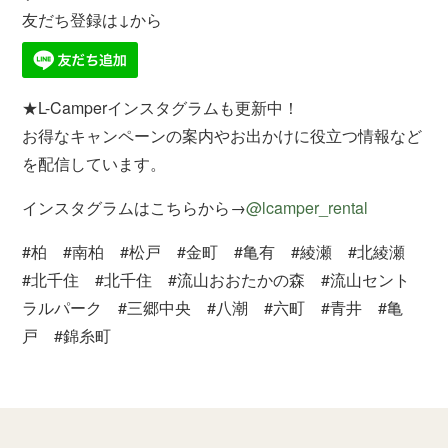
友だち登録は↓から
★L-Camperインスタグラムも更新中！
お得なキャンペーンの案内やお出かけに役立つ情報など
を配信しています。
インスタグラムはこちらから→
@lcamper_rental
#柏 #南柏 #松戸 #金町 #亀有 #綾瀬 #北綾瀬
#北千住 #北千住 #流山おおたかの森 #流山セント
ラルパーク #三郷中央 #八潮 #六町 #青井 #亀
戸 #錦糸町