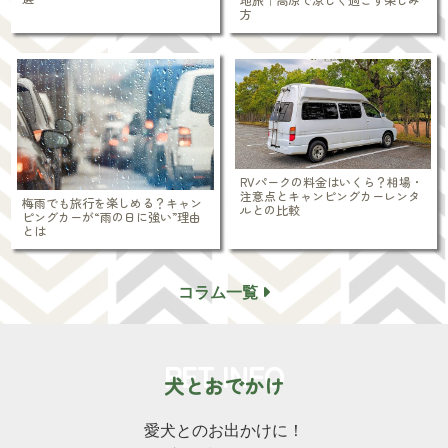
方
RVパークの料金はいくら？相場・
注意点とキャンピングカーレンタ
梅雨でも旅行を楽しめる？キャン
ルとの比較
ピングカーが“雨の日に強い”理由
とは
コラム一覧
PET INFO
犬とおでかけ
愛犬とのお出かけに！