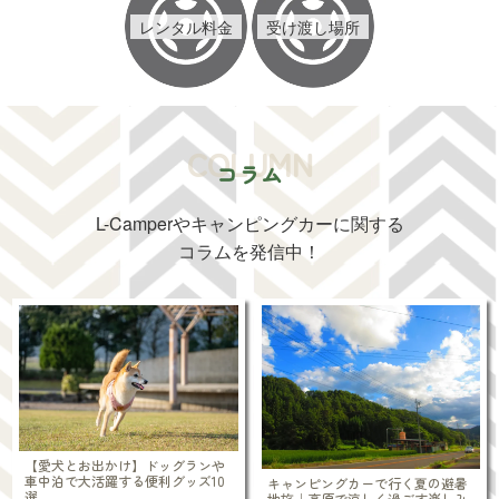
レンタル料金
受け渡し場所
COLUMN
コラム
L-Camperやキャンピングカーに関する
コラムを発信中！
【愛犬とお出かけ】ドッグランや
車中泊で大活躍する便利グッズ10
キャンピングカーで行く夏の避暑
選
地旅｜高原で涼しく過ごす楽しみ