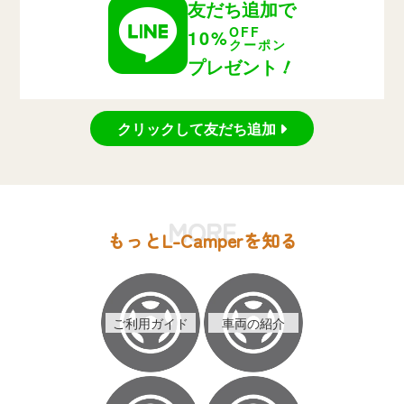
友だち追加で
OFF
10%
クーポン
！
プレゼント
クリックして友だち追加
MORE
もっとL-Camperを知る
ご利用ガイド
車両の紹介