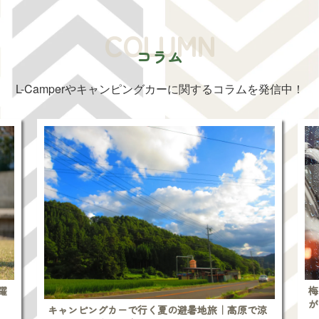
COLUMN
コラム
L-Camperやキャンピングカーに関する
コラムを発信中！
躍
梅
が
キャンピングカーで行く夏の避暑地旅｜高原で涼