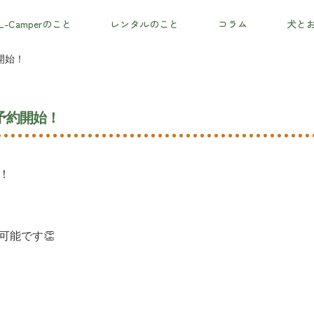
L-Camperのこと
レンタルのこと
コラム
犬と
開始！
予約開始！
！
可能です👏