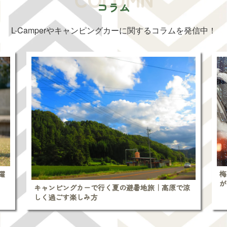
コラム
L-Camperやキャンピングカーに関する
コラムを発信中！
躍
梅
が
キャンピングカーで行く夏の避暑地旅｜高原で涼
しく過ごす楽しみ方