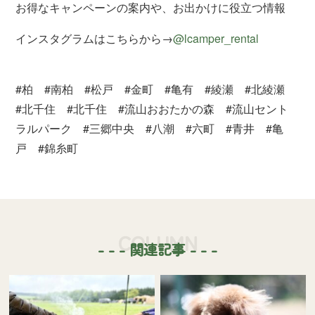
お得なキャンペーンの案内や、お出かけに役立つ情報
インスタグラムはこちらから→
@lcamper_rental
#柏 #南柏 #松戸 #金町 #亀有 #綾瀬 #北綾瀬
#北千住 #北千住 #流山おおたかの森 #流山セント
ラルパーク #三郷中央 #八潮 #六町 #青井 #亀
戸 #錦糸町
COLUMN
- - - 関連記事 - - -