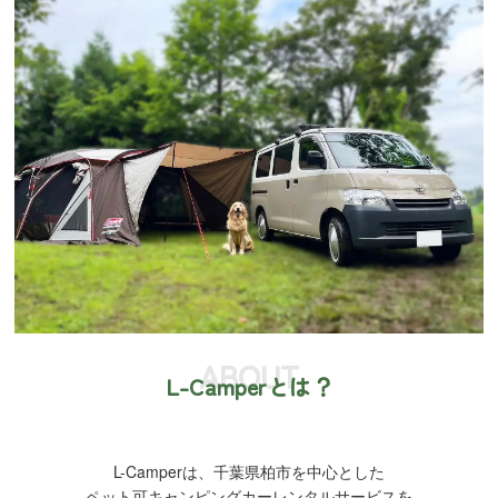
ABOUT
L-Camperとは？
L-Camperは、千葉県柏市を中心とした
ペット可キャンピングカーレンタルサービスを