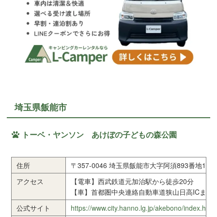
埼玉県飯能市
トーベ・ヤンソン あけぼの子どもの森公園
住所
〒357-0046 埼玉県飯能市大字阿須893番地1
アクセス
【電車】西武鉄道元加治駅から徒歩20分
【車】首都圏中央連絡自動車道狭山日高ICまたは
公式サイト
https://www.city.hanno.lg.jp/akebono/index.html