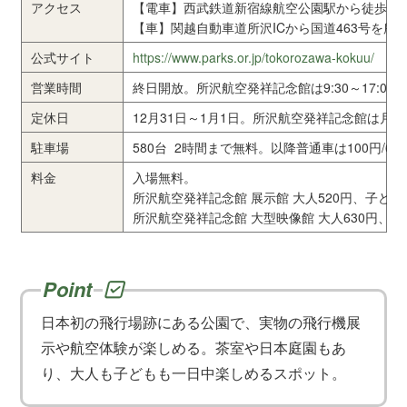
アクセス
【電車】西武鉄道新宿線航空公園駅から徒歩す
【車】関越自動車道所沢ICから国道463号を所
公式サイト
https://www.parks.or.jp/tokorozawa-kokuu/
営業時間
終日開放。所沢航空発祥記念館は9:30～17:00 最
定休日
12月31日～1月1日。所沢航空発祥記念館は月曜(
駐車場
580台 2時間まで無料。以降普通車は100円/60
料金
入場無料。
所沢航空発祥記念館 展示館 大人520円、子ども1
所沢航空発祥記念館 大型映像館 大人630円、子
日本初の飛行場跡にある公園で、実物の飛行機展
示や航空体験が楽しめる。茶室や日本庭園もあ
り、大人も子どもも一日中楽しめるスポット。