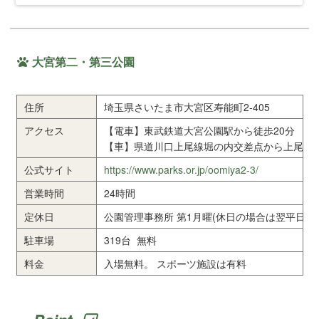
戸田市1.4 埼玉県上尾市1.5 埼玉県桶
川市1.6 埼玉県北本市1.7 埼玉県鴻巣
市1.8 埼玉県北足立郡 […]
大宮第二・第三公園
住所
埼玉県さいたま市大宮区寿能町2-405
アクセス
【電車】東武鉄道大宮公園駅から徒歩20分
【車】県道川口上尾線堀の内交差点から上尾方
公式サイト
https://www.parks.or.jp/oomiya2-3/
営業時間
24時間
定休日
公園管理事務所 第1月曜(休日の場合は翌平日)と1
駐車場
319台 無料
料金
入場無料。 スポーツ施設は有料