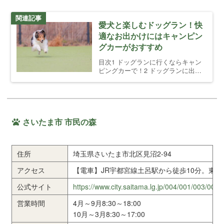
関連記事
愛犬と楽しむドッグラン！快
適なお出かけにはキャンピン
グカーがおすすめ
目次1 ドッグランに行くならキャン
ピングカーで！2 ドッグランに出か
けるメリット2.1 愛犬の運動不足解
消2.2 飼い主同士の交流の場2.3 愛犬
の社交性向上3 ドッグランへの移動
にキャンピングカーが最適な理由3.1
愛 […]
さいたま市 市民の森
住所
埼玉県さいたま市北区見沼2-94
アクセス
【電車】JR宇都宮線土呂駅から徒歩10分。東
公式サイト
https://www.city.saitama.lg.jp/004/001/003/001
営業時間
4月～9月8:30～18:00
10月～3月8:30～17:00