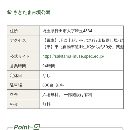
さきたま古墳公園
住所
埼玉県行田市大字埼玉4834
アクセス
【電車】JR吹上駅からバス(行田折返し場･総
【車】東北自動車道羽生ICから約30分。関越自動
公式サイト
https://sakitama-muse.spec.ed.jp/
営業時間
24時間
定休日
なし
駐車場
336台 無料
料金
入場無料。 一部施設は有料
料金
無料